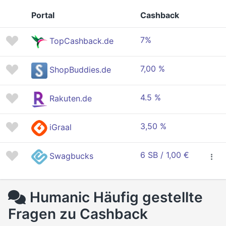
Portal
Cashback
7%
TopCashback.de
7,00 %
ShopBuddies.de
4.5 %
Rakuten.de
3,50 %
iGraal
6 SB / 1,00 €
Swagbucks
Humanic Häufig gestellte
Fragen zu Cashback