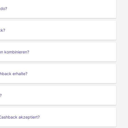
ado?
ck?
en kombinieren?
hback erhalte?
?
ashback akzeptiert?